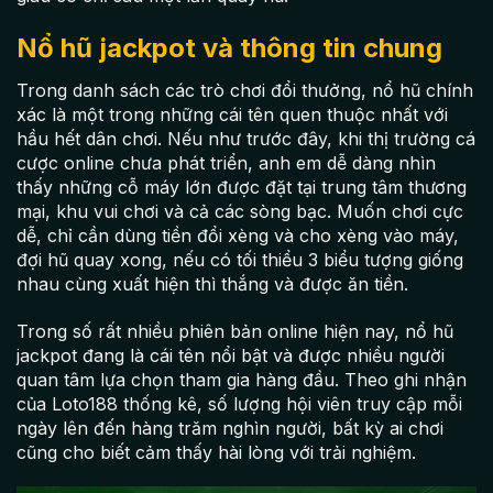
Nổ hũ jackpot và thông tin chung
Trong danh sách các trò chơi đổi thưởng, nổ hũ chính
xác là một trong những cái tên quen thuộc nhất với
hầu hết dân chơi. Nếu như trước đây, khi thị trường cá
cược online chưa phát triển, anh em dễ dàng nhìn
thấy những cỗ máy lớn được đặt tại trung tâm thương
mại, khu vui chơi và cả các sòng bạc. Muốn chơi cực
dễ, chỉ cần dùng tiền đổi xèng và cho xèng vào máy,
đợi hũ quay xong, nếu có tối thiểu 3 biểu tượng giống
nhau cùng xuất hiện thì thắng và được ăn tiền.
Trong số rất nhiều phiên bản online hiện nay, nổ hũ
jackpot đang là cái tên nổi bật và được nhiều người
quan tâm lựa chọn tham gia hàng đầu. Theo ghi nhận
của Loto188 thống kê, số lượng hội viên truy cập mỗi
ngày lên đến hàng trăm nghìn người, bất kỳ ai chơi
cũng cho biết cảm thấy hài lòng với trải nghiệm.