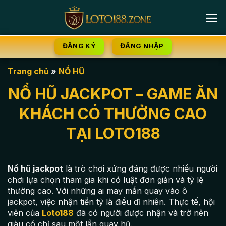
Bỏ
qua
nội
dung
ĐĂNG KÝ
ĐĂNG NHẬP
Trang chủ
»
NỔ HŨ
NỔ HŨ JACKPOT – GAME ĂN
KHÁCH CÓ THƯỞNG CAO
TẠI LOTO188
Nổ hũ jackpot
là trò chơi xứng đáng được nhiều người
chơi lựa chọn tham gia khi có luật đơn giản và tỷ lệ
thưởng cao. Với những ai may mắn quay vào ô
jackpot, việc nhận tiền tỷ là điều dĩ nhiên. Thực tế, hội
viên của
Loto188
đã có người được nhận và trở nên
giàu có chỉ sau một lần quay hũ.