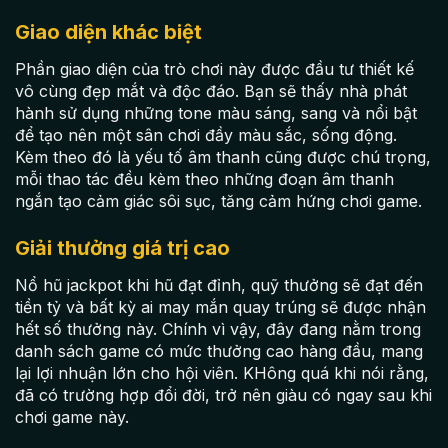
Giao diện khác biệt
Phần giao diện của trò chơi này được đầu tư thiết kế
vô cùng đẹp mắt và độc đáo. Bạn sẽ thấy nhà phát
hành sử dụng những tone màu sáng, sang và nổi bật
để tạo nên một sân chơi đầy màu sắc, sống động.
Kèm theo đó là yếu tố âm thanh cũng được chú trọng,
mỗi thao tác đều kèm theo những đoạn âm thanh
ngắn tạo cảm giác sôi sục, tăng cảm hứng chơi game.
Giải thưởng giá trị cao
Nổ hũ jackpot khi hũ đạt đỉnh, quỹ thưởng sẽ đạt đến
tiền tỷ và bất kỳ ai may mắn quay trúng sẽ được nhận
hết số thưởng này. Chính vì vậy, đây đang nằm trong
danh sách game có mức thưởng cao hàng đầu, mang
lại lợi nhuận lớn cho hội viên. KHông quá khi nói rằng,
đã có trường hợp đổi đời, trở nên giàu có ngay sau khi
chơi game này.