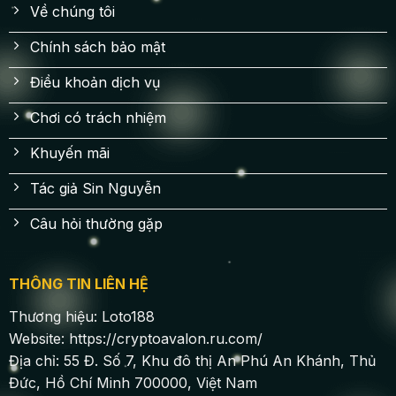
Về chúng tôi
Chính sách bảo mật
Điều khoản dịch vụ
Chơi có trách nhiệm
Khuyến mãi
Tác giả Sin Nguyễn
Câu hỏi thường gặp
THÔNG TIN LIÊN HỆ
Thương hiệu: Loto188
Website: https://cryptoavalon.ru.com/
Địa chỉ: 55 Đ. Số 7, Khu đô thị An Phú An Khánh, Thủ
Đức, Hồ Chí Minh 700000, Việt Nam